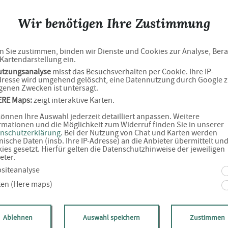
Wir benötigen Ihre Zustimmung
Kontaktdaten
 Sie zustimmen, binden wir Dienste und Cookies zur Analyse, Ber
Kartendarstellung ein.
utzungsanalyse
misst das Besuchsverhalten per Cookie. Ihre IP-
resse wird umgehend gelöscht, eine Datennutzung durch Google 
genen Zwecken ist untersagt.
ERE Maps:
zeigt interaktive Karten.
Unsere Adresse
können Ihre Auswahl jederzeit detailliert anpassen. Weitere
Braunsfelder Apotheke
rmationen und die Möglichkeit zum Widerruf finden Sie in unserer
nschutzerklärung
. Bei der Nutzung von Chat und Karten werden
Aachener Str. 557 A
nische Daten (insb. Ihre IP-Adresse) an die Anbieter übermittelt un
ies gesetzt. Hierfür gelten die Datenschutzhinweise der jeweiligen
50933 Köln
eter.
siteanalyse
ten (Here maps)
Ablehnen
Auswahl speichern
Zustimmen