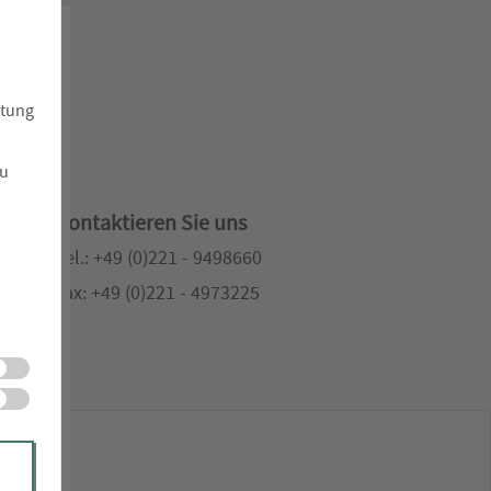
atung
zu
Kontaktieren Sie uns
Tel.: +49 (0)221 - 9498660
Fax: +49 (0)221 - 4973225
d